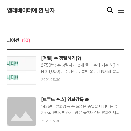
엘레베이터에 낀 남자
메
뉴
파이썬
(10)
[정렬] 수 정렬하기(?)
2750번: 수 정렬하기 첫째 줄에 수의 개수 N(1 ≤
N ≤ 1,000)이 주어진다. 둘째 줄부터 N개의 줄에
는 숫자가 주어진다. 이 수는 절댓값이 1,000보다
2021.05.30
작거나 같은 정수이다. 수는 중복되지 않는다.
www.acmicpc.net 두 가지 방법으로 풀었는데,
나름 참신하다고 생각한 방법이 python 내장 정
[브루트 포스] 영화감독 숌
렬이랑 시간이 비슷하게 걸려서 놀랐다. 아래
1436번: 영화감독 숌 666은 종말을 나타내는 숫
104ms가 걸린 방법은 기존 정렬 알고리즘이랑
자라고 한다. 따라서, 많은 블록버스터 영화에서는
다르게 풀어보고 싶어서 내 나름대로 생각해서 해
666이 들어간 제목을 많이 사용한다. 영화감독 숌
본 방식이다. length = int(input()) EMPTY =
2021.05.30
은 세상의 종말 이라는 시리즈 영화의 감독이다.
"EMPTY" dummy = [EMPTY] * 2001 for i