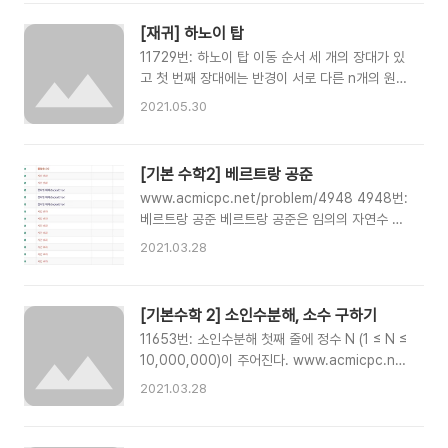
조지 루카스는 스타 www.acmicpc.net n =
in range(length): num = int(input()) + 1000
int(input()) res = [] count = 0 target =
dummy[num] = num resul..
[재귀] 하노이 탑
'666' while True: if target.find('666') != -1:
11729번: 하노이 탑 이동 순서 세 개의 장대가 있
count = count + 1 if count == n:
고 첫 번째 장대에는 반경이 서로 다른 n개의 원판
print(target) break target = str(int(target)
이 쌓여 있다. 각 원판은 반경이 큰 순서대로 쌓여
+ 1)
2021.05.30
있다. 이제 수도승들이 다음 규칙에 따라 첫 번째
장대에서 세 번째 장대로 www.acmicpc.net 첫
공부를 할 시점에 이 문제를 접했던 기억이 난다.
[기본 수학2] 베르트랑 공준
아무리 생각해도 모르겠어서 이 길이 내 길이 아닌
www.acmicpc.net/problem/4948 4948번:
지 심각하게 고민했던 시기가 있었는데... 지금에
베르트랑 공준 베르트랑 공준은 임의의 자연수 n
는 보고 쉽게 풀지만 그 당시에는 정말 내 앞을 가
에 대하여, n보다 크고, 2n보다 작거나 같은 소수
로막은 거대한 벽으로 느껴졌었다. count =
2021.03.28
는 적어도 하나 존재한다는 내용을 담고 있다. 이
int(input()) def move(now, target, empty,
명제는 조제프 베르트랑이 1845년에 추측했고,
c): if c == 1: print(now, target) return
파프누티 체비쇼 www.acmicpc.net 기존에 만
move(now, empty, target, c - 1) ..
[기본수학 2] 소인수분해, 소수 구하기
들어 놓은 소수 구하는 함수를 돌렸더니 시간초과
11653번: 소인수분해 첫째 줄에 정수 N (1 ≤ N ≤
가 나서 잠시 당황했다. 매번 소수를 구하는 방식
10,000,000)이 주어진다. www.acmicpc.net
으로는 테스트케이스 갯수대비 짧은 제한시간(1
1929번: 소수 구하기 첫째 줄에 자연수 M과 N이
초)을 통과할 수 없을 것 같아서... 테스트케이스에
2021.03.28
빈 칸을 사이에 두고 주어진다. (1 ≤ M ≤ N ≤
나올 수 있는 소수의 범위 2*123456 내에 있는
1,000,000) M이상 N이하의 소수가 하나 이상
소수를 다 구하고 인덱싱 하는 방식으로 전환했다.
있는 입력만 주어진다. www.acmicpc.net 소인