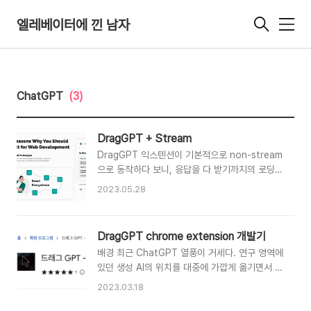
엘레베이터에 낀 남자
메
뉴
ChatGPT
(3)
DragGPT + Stream
DragGPT 익스텐션이 기본적으로 non-stream
으로 동작하다 보니, 응답을 다 받기까지의 로딩
속도가 매우 답답하게 느껴지는 부분이 있었다. 고
2023.05.28
쳐야지... 하고 매번 생각만 하며 게으름을 피우다
보니 이제야 작업을 하게 되었다. 기존에
DragGPT를 만들며 재미있게 개발했던 포인트
DragGPT chrome extension 개발기
중 하나는 XState였는데, 사실 이번에 코드를 오
배경 최근 ChatGPT 열풍이 거세다. 연구 영역에
랜만에 보는 만큼 XState가 낯설게 느껴지지 않
있던 생성 AI의 위치를 대중에 가깝게 옮기면서 대
을까 하는 걱정이 있었다. 그러나 실제 개발 단계
중들로 하여금 급격한 기술 발달이 이뤄지고 특이
에서는 걱정을 무색하게 만들 정도로 편하게 작업
2023.03.18
점이 왔다(?)는 생각을 하게 만드는 것 같다. 기존
할 수 있었다. 기존 채팅 상태머신에 receiving