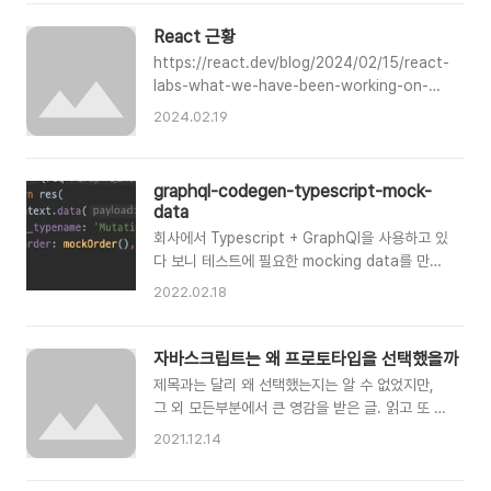
boilerplate-8b0ae65b95c1 My journey to
the best Chrome Extension
React 근황
boilerplateIntroductiontamfocus.medium.com
https://react.dev/blog/2024/02/15/react-
labs-what-we-have-been-working-on-
february-2024 React Labs: What We've
2024.02.19
Been Working On – February 2024 –
React The library for web and native
user interfaces react.dev RSC에서 실험적
graphql-codegen-typescript-mock-
으로 테스트중인 cache
data
https://react.dev/reference/react/cache
회사에서 Typescript + GraphQl을 사용하고 있
cache – React The library for web and
다 보니 테스트에 필요한 mocking data를 만드
native user interfaces react.dev
는 게 어렵지 않다.(타입 추론) 그런데 프로젝트에
https://youtu.be/LL4V8CcEhIo - 메타 친구
2022.02.18
테스트가 300개가 넘어가니까 매번 테스트마다
들은 자사 서비스에서 테스트 후 s..
mocking을 해주는게 정말 일이었다;; 이전 회사
에서 rest API 작업을 할 때 했던 방법대로
자바스크립트는 왜 프로토타입을 선택했을까
intermock을 통해 mocking을 해보려고 했는데
제목과는 달리 왜 선택했는지는 알 수 없었지만,
여의치 않았다. intermock 자체가 지원하는 타입
그 외 모든부분에서 큰 영감을 받은 글. 읽고 또 읽
이 제한적이고 미완성이라는 느낌이 많이 나서 사
자. 자바스크립트는 왜 프로토타입을 선택했을까
2021.12.14
용하지 못하고 있었다 ㅠㅠ [TS] Type과
프로토타입으로 검색하면 으레 나오는 서두처럼
Interface로 테스트용 Mock Data 만들기
저 또한 자바스크립트를 처음 접했을 때 가장 당황