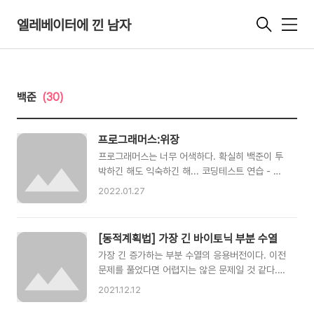
엘레베이터에 낀 남자
메
뉴
백준
(30)
프로그래머스:위장
프로그래머스는 너무 어색하다. 확실히 백준이 투
박하긴 해도 익숙하긴 해... 코딩테스트 연습 - 위
장 programmers.co.kr const solution = (c)
2022.01.27
=> Object.values(c.reduce((a, [n,g])=>
({...a, [g]:(a[g] ? a[g] : 0) + 1 }),{}
)).reduce((a,i) => a*(i+1),1) - 1;
[동적계획법] 가장 긴 바이토닉 부분 수열
가장 긴 증가하는 부분 수열의 응용버전이다. 이전
문제를 풀었다면 어렵지는 않은 문제일 것 같다.
11054번: 가장 긴 바이토닉 부분 수열 첫째 줄에
2021.12.12
수열 A의 크기 N이 주어지고, 둘째 줄에는 수열 A