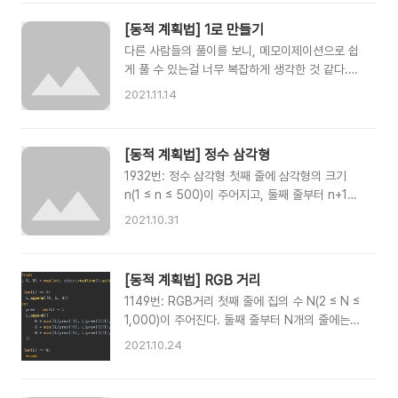
를 이루고 있는 Ai가 주어진다. (1 ≤ N ≤ 1,000,
1 ≤ Ai ≤ 1,000) www.acmicpc.net from
[동적 계획법] 1로 만들기
sys import stdin N, A =
다른 사람들의 풀이를 보니, 메모이제이션으로 쉽
int(stdin.readline()), list(map(int,
게 풀 수 있는걸 너무 복잡하게 생각한 것 같다.
stdin.readline().split(" "))) T_L, T_R = [1] *
1463번: 1로 만들기 첫째 줄에 1보다 크거나 같
N, [1] * N def get_table_left(ind: int): m =
2021.11.14
고, 106보다 작거나 같은 정수 N이 주어진다.
0 for i in range(ind, -1, -1): if A[ind] > A[i]
www.acmicpc.net from sys import stdin
and m < T_L..
N = int(stdin.readline()) m = {1: 0} def
[동적 계획법] 정수 삼각형
check(no): global m if no
1932번: 정수 삼각형 첫째 줄에 삼각형의 크기
n(1 ≤ n ≤ 500)이 주어지고, 둘째 줄부터 n+1번
째 줄까지 정수 삼각형이 주어진다.
2021.10.31
www.acmicpc.net 저번 문제와 마찬가지로
DP 테이블을 이용해서 쉽게 풀 수 있었다. from
sys import stdin N = int(stdin.readline()) L
[동적 계획법] RGB 거리
= [] while True: line = list(map(int,
1149번: RGB거리 첫째 줄에 집의 수 N(2 ≤ N ≤
stdin.readline().split())) if len(L) == 0:
1,000)이 주어진다. 둘째 줄부터 N개의 줄에는
L.append(line) else: prev = L[len(L) - 1]
각 집을 빨강, 초록, 파랑으로 칠하는 비용이 1번
next_line = [] for i, v in enumerate(line): if
2021.10.24
집부터 한 줄에 하나씩 주어진다. 집을 칠하는 비
i == 0: next_line.append(v + prev[0]) elif ..
용은 1,000보다 작거나 www.acmicpc.net 이
번 문제를 풀면서 DP 테이블 개념을 알게 되어서