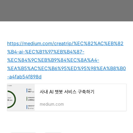
https://medium.com/creatrip/%EC%82%AC%EB%82
%B4-ai-%EC%B1%97%EB%B4%87-
%EC%84%9C%EB%B9%84%EC%8A%A4-
%EA%B5%AC%EC%B6%95%ED%95%98%EA%B8%B0
-a4fab54f898d
사내 AI 챗봇 서비스 구축하기
medium.com