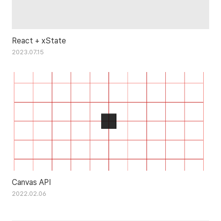
React + xState
2023.07.15
Canvas API
2022.02.06